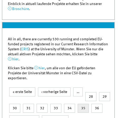
Einblick in aktuell laufende Projekte erhalten Sie in unserer
Broschüre
.
All in all, there are currently 530 running and completed EU-
funded projects registered in our Current Research Information
System (
CRIS
) at the University of Münster. Wenn Sie nur die
aktuell aktiven Projekte sehen möchten, klicken Sie bitte
hier
.
Klicken Sie bitte
hier
, um alle von der EU geförderten
Projekte der Universität Münster in eine CSV-Datei zu
exportieren.
« erste Seite
‹ vorherige Seite
…
Seiten
28
29
30
31
32
33
34
35
36