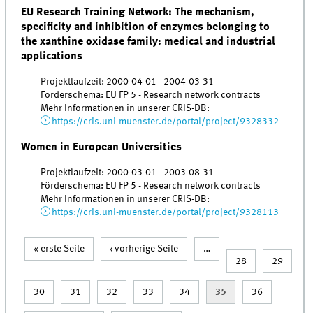
EU Research Training Network: The mechanism,
specificity and inhibition of enzymes belonging to
the xanthine oxidase family: medical and industrial
applications
Projektlaufzeit: 2000-04-01 - 2004-03-31
Förderschema: EU FP 5 - Research network contracts
Mehr Informationen in unserer CRIS-DB:
https://cris.uni-muenster.de/portal/project/9328332
Women in European Universities
Projektlaufzeit: 2000-03-01 - 2003-08-31
Förderschema: EU FP 5 - Research network contracts
Mehr Informationen in unserer CRIS-DB:
https://cris.uni-muenster.de/portal/project/9328113
« erste Seite
‹ vorherige Seite
…
Seiten
28
29
30
31
32
33
34
35
36