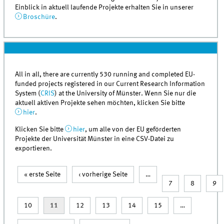
Einblick in aktuell laufende Projekte erhalten Sie in unserer
Broschüre
.
All in all, there are currently 530 running and completed EU-
funded projects registered in our Current Research Information
System (
CRIS
) at the University of Münster. Wenn Sie nur die
aktuell aktiven Projekte sehen möchten, klicken Sie bitte
hier
.
Klicken Sie bitte
hier
, um alle von der EU geförderten
Projekte der Universität Münster in eine CSV-Datei zu
exportieren.
« erste Seite
‹ vorherige Seite
…
Seiten
7
8
9
10
11
12
13
14
15
…