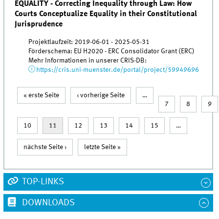
EQUALITY - Correcting Inequality through Law: How
Courts Conceptualize Equality in their Constitutional
Jurisprudence
Projektlaufzeit: 2019-06-01 - 2025-05-31
Förderschema: EU H2020 - ERC Consolidator Grant (ERC)
Mehr Informationen in unserer CRIS-DB:
https://cris.uni-muenster.de/portal/project/59949696
« erste Seite
‹ vorherige Seite
…
Seiten
7
8
9
10
11
12
13
14
15
…
nächste Seite ›
letzte Seite »
TOP-LINKS
DOWNLOADS