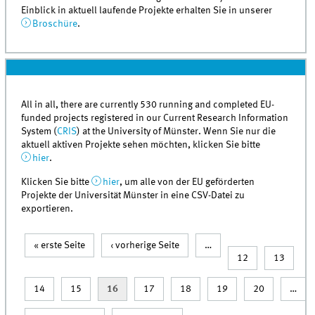
Einblick in aktuell laufende Projekte erhalten Sie in unserer
Broschüre
.
All in all, there are currently 530 running and completed EU-
funded projects registered in our Current Research Information
System (
CRIS
) at the University of Münster. Wenn Sie nur die
aktuell aktiven Projekte sehen möchten, klicken Sie bitte
hier
.
Klicken Sie bitte
hier
, um alle von der EU geförderten
Projekte der Universität Münster in eine CSV-Datei zu
exportieren.
« erste Seite
‹ vorherige Seite
…
Seiten
12
13
14
15
16
17
18
19
20
…