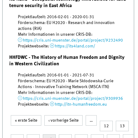
tenure security in East Africa
Projektlaufzeit: 2016-02-01 - 2020-01-31
Förderschema: EU H2020 - Research and innovation
actions (RIA)
Mehr Informationen in unserer CRIS-DB:
https://cris.uni-muenster.de/portal/project/9232490
Projektwebseite:
https://its4land.com/
HHFDWC - The History of Human Freedom and Dignity
in Western Civilization
Projektlaufzeit: 2016-01-01 - 2021-07-31
Förderschema: EU H2020 - Marie Skłodowska-Curie
Actions - Innovative Training Network (MSCA ITN)
Mehr Informationen in unserer CRIS-DB:
https://cris.uni-muenster.de/portal/project/9309936
Projektwebseite:
http://itn-humanfreedom.eu
« erste Seite
‹ vorherige Seite
…
Seiten
12
13