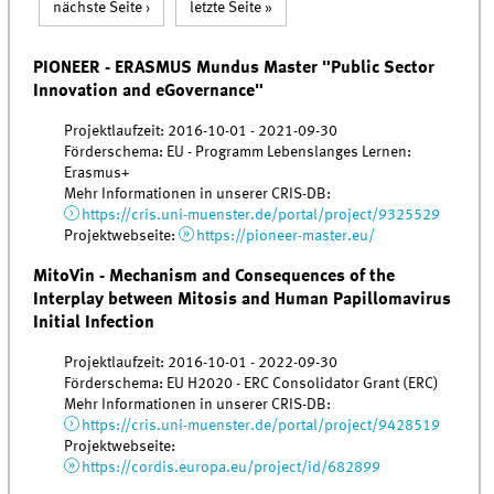
nächste Seite ›
letzte Seite »
PIONEER - ERASMUS Mundus Master "Public Sector
Innovation and eGovernance"
Projektlaufzeit: 2016-10-01 - 2021-09-30
Förderschema: EU - Programm Lebenslanges Lernen:
Erasmus+
Mehr Informationen in unserer CRIS-DB:
https://cris.uni-muenster.de/portal/project/9325529
Projektwebseite:
https://pioneer-master.eu/
MitoVin - Mechanism and Consequences of the
Interplay between Mitosis and Human Papillomavirus
Initial Infection
Projektlaufzeit: 2016-10-01 - 2022-09-30
Förderschema: EU H2020 - ERC Consolidator Grant (ERC)
Mehr Informationen in unserer CRIS-DB:
https://cris.uni-muenster.de/portal/project/9428519
Projektwebseite:
https://cordis.europa.eu/project/id/682899