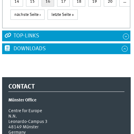
14
15
16
17
18
19
20
…
nächste Seite ›
letzte Seite »
TOP-LINKS
DOWNLOADS
CONTACT
Münster Office
Centre for Europe
N.N.
Leonardo-Campus 3
48149
Münster
Germany