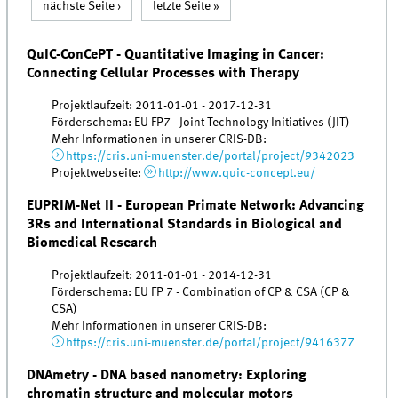
nächste Seite ›
letzte Seite »
QuIC-ConCePT - Quantitative Imaging in Cancer:
Connecting Cellular Processes with Therapy
Projektlaufzeit: 2011-01-01 - 2017-12-31
Förderschema: EU FP7 - Joint Technology Initiatives (JIT)
Mehr Informationen in unserer CRIS-DB:
https://cris.uni-muenster.de/portal/project/9342023
Projektwebseite:
http://www.quic-concept.eu/
EUPRIM-Net II - European Primate Network: Advancing
3Rs and International Standards in Biological and
Biomedical Research
Projektlaufzeit: 2011-01-01 - 2014-12-31
Förderschema: EU FP 7 - Combination of CP & CSA (CP &
CSA)
Mehr Informationen in unserer CRIS-DB:
https://cris.uni-muenster.de/portal/project/9416377
DNAmetry - DNA based nanometry: Exploring
chromatin structure and molecular motors