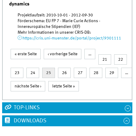
dynamics
Projektlaufzeit: 2010-10-01 - 2012-09-30
Förderschema: EU FP 7 - Marie Curie Actions -
Innereuropäische Stipendien (IEF)
Mehr Informationen in unserer CRIS-DB:
https://cris.uni-muenster.de/portal/project/9301111
« erste Seite
‹ vorherige Seite
…
Seiten
21
22
23
24
25
26
27
28
29
…
nächste Seite ›
letzte Seite »
TOP-LINKS
DOWNLOADS