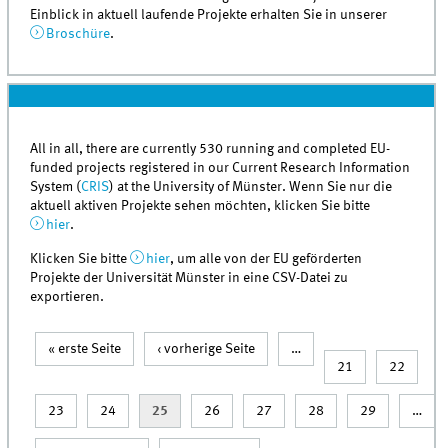
Einblick in aktuell laufende Projekte erhalten Sie in unserer
Broschüre
.
All in all, there are currently 530 running and completed EU-
funded projects registered in our Current Research Information
System (
CRIS
) at the University of Münster. Wenn Sie nur die
aktuell aktiven Projekte sehen möchten, klicken Sie bitte
hier
.
Klicken Sie bitte
hier
, um alle von der EU geförderten
Projekte der Universität Münster in eine CSV-Datei zu
exportieren.
« erste Seite
‹ vorherige Seite
…
Seiten
21
22
23
24
25
26
27
28
29
…