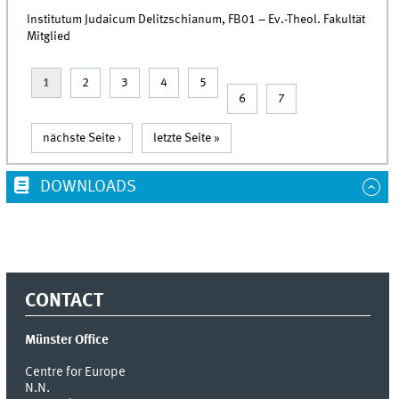
Institutum Judaicum Delitzschianum, FB01 – Ev.-Theol. Fakultät
Mitglied
1
2
3
4
5
Pages
6
7
nächste Seite ›
letzte Seite »
DOWNLOADS
CONTACT
Münster Office
Centre for Europe
N.N.