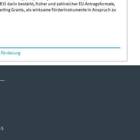
R3) darin bestärkt, früher und zahlreicher EU-Antragsformate,
rting Grants, als wirksame Förderinstrumente in Anspruch zu
EU Mentoring Network
,
Förderung
55