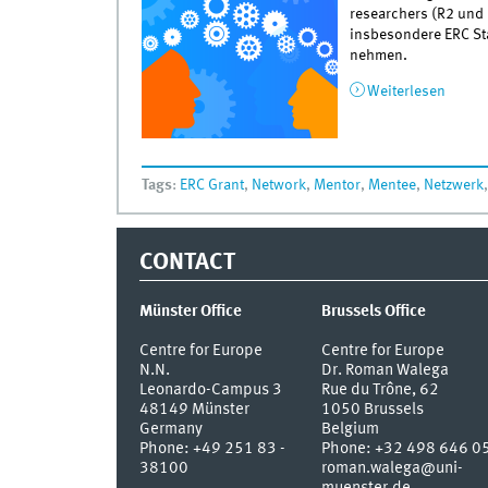
researchers (R2 und 
insbesondere ERC Sta
nehmen.
Weiterlesen
über 
Tags
:
ERC Grant
,
Network
,
Mentor
,
Mentee
,
Netzwerk
CONTACT
Münster Office
Brussels Office
Centre for Europe
Centre for Europe
N.N.
Dr. Roman Walega
Leonardo-Campus 3
Rue du Trône, 62
48149
Münster
1050 Brussels
Germany
Belgium
Phone:
+49 251 83 -
Phone: +32 498 646 0
38100
roman.walega@uni-
muenster.de